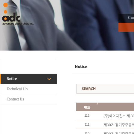
Co
번호
112
(주)에이디칩스 제 
111
제30기 정기주주총
110